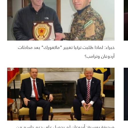
خبراء: لماذا طلبت تركيا تغيير "ماكغورك" بعد محادثات
أردوغان وترامب؟
صحيفة روسية: أردوغان لم يحصل على دعم حاسم من