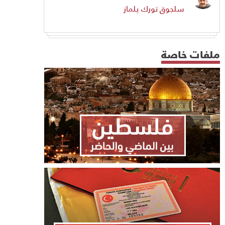
سلجوق تورك يلماز
ملفات خاصة