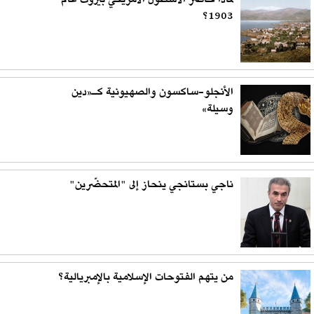
لماذا حاصر الأسطول الأمريكي بيروت عام
1903؟
الأنجلو-ساكسون والصهيونية كـ«دين
وسيلة»
ناجي بستانجي ينحاز إلى "المتحضّرين"
من يتهم الفتوحات الإسلامية بالإمبريالية؟