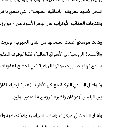
البحر الأسود المعروفة "باتفاقية الحبوب"، التي تقضي بإخر
والمنتجات الغذائية الأوكرانية عبر البحر الأسود من 3 موانئ، بما فيها ميناء أوديسا. ​​​​​​​
وكانت موسكو أعلنت انسحابها من اتفاق الحبوب، وبررت قر
والأسمدة الروسية إلى الأسواق العالمية، نظرا لوقوف العقو
يسمح لها بتصدير منتجاتها الزراعية التي تخضع لعقوبات غر
وتتواصل المساعي التركية مع كل الأطراف المعنية لإحياء ات
بين الرئيس أردوغان ونظيره الروسي فلاديمير بوتين.
وأشار الباحث في مركز الدراسات السياسية والاقتصادية والا