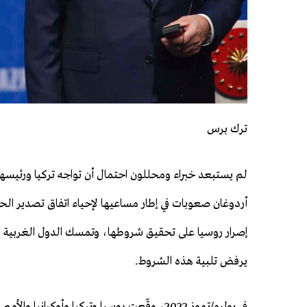
ترك برس
لم يستبعد خبراء ومحللون احتمال أن تواجه تركيا ورئيس
أردوغان صعوبات في إطار مساعيها لإحياء اتفاق تصدير ال
إصرار روسيا على تحقيق شروطها، وتمسك الدول الغربية ب
يرفض تلبية هذه الشروط.
في يوليو/تموز 2022، وقّعت روسيا وتركيا وأوكرانيا وال