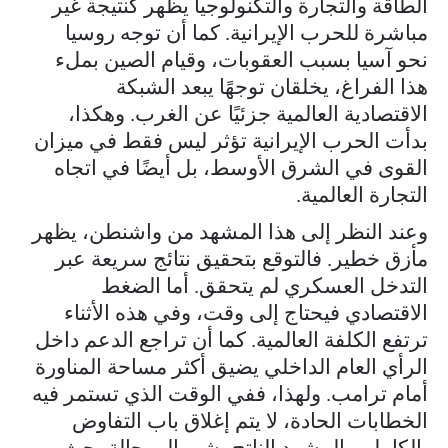
الطاقة والتجارة والتكنولوجيا يظهر كنتيجة غير
مباشرة للحرب الإيرانية. كما أن توجه روسيا
نحو آسيا بسبب العقوبات، وقيام الصين بملء
هذا الفراغ، يخلقان توجهًا يبعد الشبكة
الاقتصادية العالمية جزئيًا عن الغرب. وهكذا،
بدأت الحرب الإيرانية تؤثر ليس فقط في ميزان
القوى في الشرق الأوسط، بل أيضًا في اتجاه
التجارة العالمية.
وعند النظر إلى هذا المشهد من واشنطن، يظهر
مأزق خطير. فالتوقع بتحقيق نتائج سريعة عبر
التدخل العسكري لم يتحقق. أما الضغط
الاقتصادي فيحتاج إلى وقت، وفي هذه الأثناء
ترتفع الكلفة العالمية. كما أن تراجع الدعم داخل
الرأي العام الداخلي يضيق أكثر مساحة المناورة
أمام ترامب. ولهذا، ففي الوقت الذي تستمر فيه
الخطابات الحادة، لا يتم إغلاق باب التفاوض
بالكامل. والمشهد الناتج يشير إلى حالة بحث