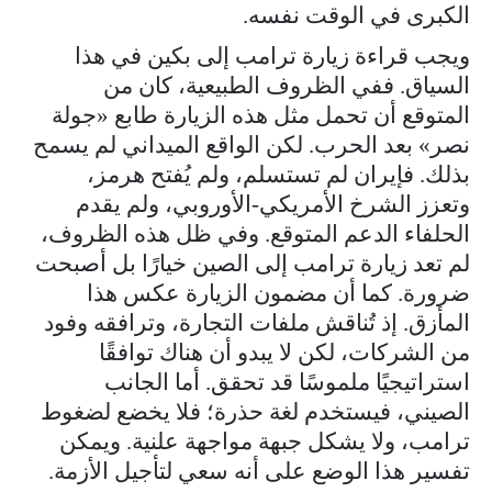
الكبرى في الوقت نفسه.
ويجب قراءة زيارة ترامب إلى بكين في هذا
السياق. ففي الظروف الطبيعية، كان من
المتوقع أن تحمل مثل هذه الزيارة طابع «جولة
نصر» بعد الحرب. لكن الواقع الميداني لم يسمح
بذلك. فإيران لم تستسلم، ولم يُفتح هرمز،
وتعزز الشرخ الأمريكي-الأوروبي، ولم يقدم
الحلفاء الدعم المتوقع. وفي ظل هذه الظروف،
لم تعد زيارة ترامب إلى الصين خيارًا بل أصبحت
ضرورة. كما أن مضمون الزيارة عكس هذا
المأزق. إذ تُناقش ملفات التجارة، وترافقه وفود
من الشركات، لكن لا يبدو أن هناك توافقًا
استراتيجيًا ملموسًا قد تحقق. أما الجانب
الصيني، فيستخدم لغة حذرة؛ فلا يخضع لضغوط
ترامب، ولا يشكل جبهة مواجهة علنية. ويمكن
تفسير هذا الوضع على أنه سعي لتأجيل الأزمة.