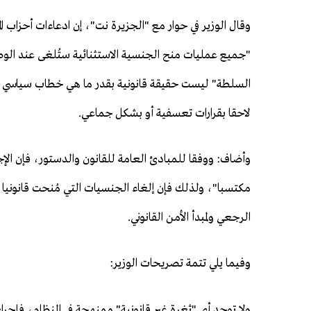
وقال الوزير في حوار مع "الجزيرة نت"، إن ادعاءات أحزاب ال
"جميع عمليات منح الجنسية الاستثنائية ستُلغى عند الوص
السلطة" ليست حقيقة قانونية بقدر ما هي خطاب سياسي، فا
لاحقا بقرارات تعسفية أو بشكل جماعي.
وأضاف: ووفقا للمبادئ العامة للقانون والدستور، فإن الإجر
مكتسبا"، ولذلك فإن إلغاء الجنسيات التي مُنحت قانونيا ف
الرجعي ولمبدأ الأمن القانوني.
وفيما يلي تتمة تصريحات الوزير:
ولا توجد أي "ثغرة غير قانونية" ممنهجة في النظام، فإجراء