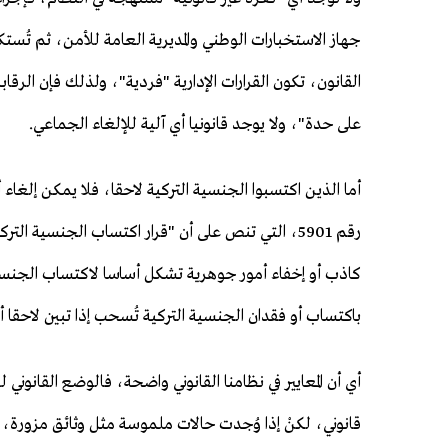
جهاز الاستخبارات الوطني والمديرية العامة للأمن، ثم تُس
القانون، تكون القرارات الإدارية "فردية"، ولذلك فإن الرق
على حدة"، ولا يوجد قانونيا أي آلية للإلغاء الجماعي.
رقم 5901، التي تنص على أن "قرار اكتساب الجنسية ا
باكتساب أو فقدان الجنسية التركية تُسحب إذا تبين لاحق
أي أن المعايير في نظامنا القانوني واضحة، فالوضع القانو
قانوني، لكنْ إذا وُجدت حالات ملموسة مثل وثائق مزورة،