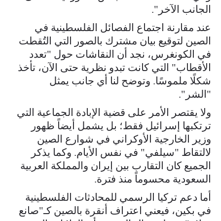
الجانب الآخر".
عند مقارنة اجتماع الفصائل الفلسطينية في
الصين لتوقيع بيان مشترك بالصور التي التُقطت
في الكونغرس، نجد أن النقاشات حول "تعدد
الأقطاب" التي كانت تبدو نظرية حتى الآن، تأخذ
شكلًا ملموسًا. وتوضح لنا أي جانب يمثل
"الشر".
ولا يقتصر الأمر على قضية الإبادة الجماعية التي
ترتكبها إسرائيل فقط؛ بل يشمل أيضاً ظهور
وزير الخارجية الأوكراني في شوارع الصين
لالتقاط "سيلفي" في نفس الأيام. وكما يذكر
الجميع كان التقارب بين إيران والمملكة العربية
السعودية محسوماً منذ فترة.
أما دعم تركيا الرسمي للمحادثات الفلسطينية
في بكين، فيعني اعتراف أنقرة بالصين كـ"صانع