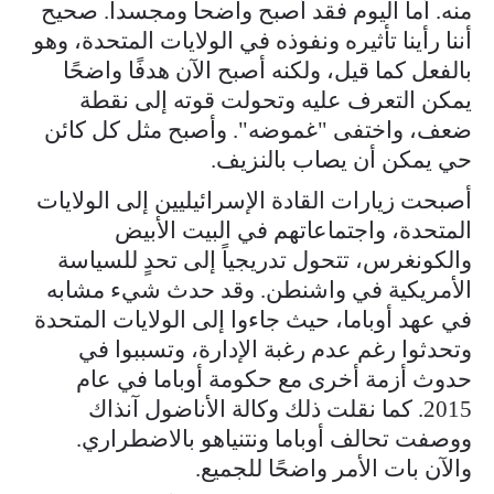
منه. أما اليوم فقد أصبح واضحا ومجسدا. صحيح
أننا رأينا تأثيره ونفوذه في الولايات المتحدة، وهو
بالفعل كما قيل، ولكنه أصبح الآن هدفًا واضحًا
يمكن التعرف عليه وتحولت قوته إلى نقطة
ضعف، واختفى "غموضه". وأصبح مثل كل كائن
حي يمكن أن يصاب بالنزيف.
أصبحت زيارات القادة الإسرائيليين إلى الولايات
المتحدة، واجتماعاتهم في البيت الأبيض
والكونغرس، تتحول تدريجياً إلى تحدٍ للسياسة
الأمريكية في واشنطن. وقد حدث شيء مشابه
في عهد أوباما، حيث جاءوا إلى الولايات المتحدة
وتحدثوا رغم عدم رغبة الإدارة، وتسببوا في
حدوث أزمة أخرى مع حكومة أوباما في عام
2015. كما نقلت ذلك وكالة الأناضول آنذاك
ووصفت تحالف أوباما ونتنياهو بالاضطراري.
والآن بات الأمر واضحًا للجميع.