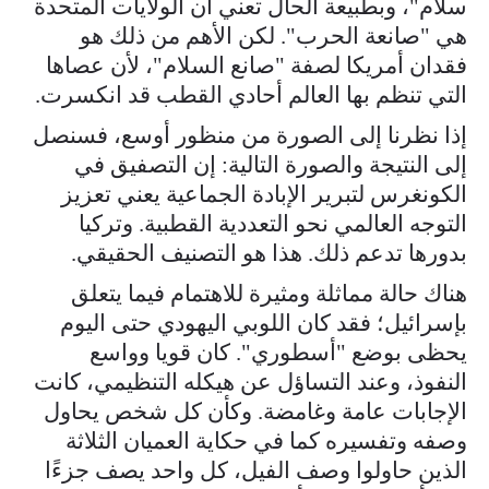
سلام"، وبطبيعة الحال تعني أن الولايات المتحدة
هي "صانعة الحرب". لكن الأهم من ذلك هو
فقدان أمريكا لصفة "صانع السلام"، لأن عصاها
التي تنظم بها العالم أحادي القطب قد انكسرت.
إذا نظرنا إلى الصورة من منظور أوسع، فسنصل
إلى النتيجة والصورة التالية: إن التصفيق في
الكونغرس لتبرير الإبادة الجماعية يعني تعزيز
التوجه العالمي نحو التعددية القطبية. وتركيا
بدورها تدعم ذلك. هذا هو التصنيف الحقيقي.
هناك حالة مماثلة ومثيرة للاهتمام فيما يتعلق
بإسرائيل؛ فقد كان اللوبي اليهودي حتى اليوم
يحظى بوضع "أسطوري". كان قويا وواسع
النفوذ، وعند التساؤل عن هيكله التنظيمي، كانت
الإجابات عامة وغامضة. وكأن كل شخص يحاول
وصفه وتفسيره كما في حكاية العميان الثلاثة
الذين حاولوا وصف الفيل، كل واحد يصف جزءًا