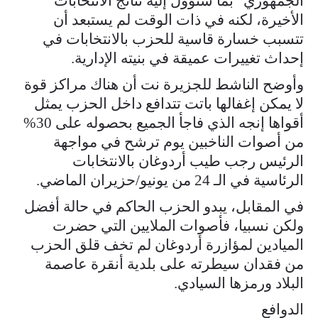
الجمهوري” بما ستؤول إليه نتائج الانتخابات
الأخيرة، لكنه في ذات الوقت لم يستبعد أن
تتسبب خسارة قاسية للحزب بالانتخابات في
إحداث تغييرات عميقة في بنيته الإدارية.
وأوضح الناشط للجزيرة نت أن هناك مراكز قوة
لا يمكن إغفالها باتت تتدافع داخل الحزب يمثل
أقواها إنجه الذي فاجأ الجميع بحصوله على 30%
من أصوات الناخبين يوم ترشح في مواجهة
الرئيس رجب طيب أردوغان بالانتخابات
الرئاسية في الـ 24 من يونيو/حزيران الماضي.
في المقابل، يبدو الحزب الحاكم في حالة أفضل
ولكن نسبيا، فأصوات الملايين التي حضرت
الميادين لمؤازرة أردوغان لم تخف قلق الحزب
من فقدان سيطرته على بلدية أنقرة عاصمة
البلاد ورمزها السيادي.
الدوافع