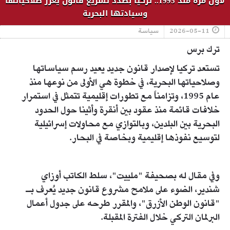
لأول مرة منذ 1995.. تركيا بصدد تشريع قانون يعزز صلاحياتها
وسيادتها البحرية
2026-05-11
سياسة
ترك برس
تستعد تركيا لإصدار قانون جديد يعيد رسم سياساتها
وصلاحياتها البحرية، في خطوة هي الأولى من نوعها منذ
عام 1995، وتزامناً مع تطورات إقليمية تتمثل في استمرار
خلافات قائمة منذ عقود بين أنقرة وأثينا حول الحدود
البحرية بين البلدين، وبالتوازي مع محاولات إسرائيلية
لتوسيع نفوذها إقليمية وبخاصة في البحار.
وفي مقال له بصحيفة "ملييت"، سلط الكاتب أوزاي
شندير، الضوء على ملامح مشروع قانون جديد يُعرف بـ
"قانون الوطن الأزرق"، والمقرر طرحه على جدول أعمال
البرلمان التركي خلال الفترة المقبلة.