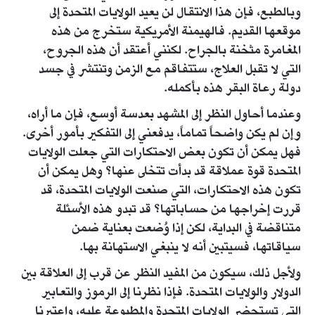
وبالطبع، فإن هذا الانتقال لن يعيد الولايات المتحدة إلى
موقعها القديم. فالهيمنة الأمريكية ستخرج من هذه
المغامرة مثخنة بالجراح. لكنني أعتقد أن هذه الجروح،
التي لا تقبل العلاج، ستتفاقم مع الزمن وتنتشر في جسد
دولة رعاة البقر هذه بأكمله.
وعندما أحاول النظر إلى المشهد بعدسة أوسع، فإن ما أراه،
وإن لم يكن واضحاً تماماً، يدفعني إلى التفكير بأمور أخرى.
فهل يمكن أن تكون بعض الاحتكارات التي جعلت الولايات
المتحدة قوة عملاقة قد بدأت تتخلى عنها؟ وهل يمكن أن
تكون هذه الاحتكارات، التي صنعت الولايات المتحدة، قد
قررت إخراجها من حساباتها؟ قد تبدو هذه الأسئلة
متناقضة في البداية، لكن إذا وُضعت بعناية ضمن
سياقاتها، فسيتبين أنه لا ينبغي الاستهانة بها.
ولأجل ذلك، سيكون من المفيد النظر عن قرب إلى العلاقة بين
الدولار والولايات المتحدة. فإذا نظرنا إلى الرموز والتعابير
التي تستحضر الولايات المتحدة والمطبوعة عليه، واعتبرنا