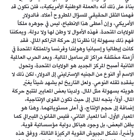
بناءً على ذلك أنه «العملة الوطنية الأمريكية»، فلن نكون قد
فهمنا الثقل الحقيقي للسؤال المطروح أعلاه. فالدولار
الأمريكي، وإن أعطى هذا الانطباع، ليس في جوهره ملكاً
للولايات المتحدة. فهذه الأموال لا وطن لها ولا دولة. ويمكننا
فهم ذلك بسهولة إذا نظرنا إلى حركة التراكم المالي. فقد
كانت إيطاليا وإسبانيا وهولندا وفرنسا والمملكة المتحدة في
أزمنة مختلفة مراكز للرساميل المالية. وبعد الحرب العالمية
الثانية أصبح المركز الجديد هو الولايات المتحدة، وتحول
الاسم أو النوع من الجنيه الإسترليني إلى الدولار، لكن ذلك لا
يفقده ثقله النوعي. ولعل التاريخ لم يشهد شيئاً يغيّر
هويته بسهولة مثل المال. ولدينا بعض المعايير لتتبع حركة
المال. أولاً، يتجه المال إلى حيث تكون القوى الإنتاجية،
إضافة إلى حجم الإنتاج، في أعلى مستوياتهما. وهذا هو
المعيار الأول. أما المعيار الثاني، فليس القانون الليبرالي كما
يظن البعض، بل وجود هياكل دولية مؤسساتية قوية.
وأخيراً، تشكل الجيوش القوية الركيزة الثالثة. ووفق هذه