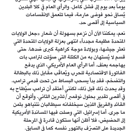
يوماً بعد يوم إلى فشل كامل. والرأي العام في كلا البلدين
يُساق نحو فوضى عارمة، فيما تتعمق الانقسامات
السياسية إلى أقصى حد.
نعم، يمكننا الآن أن نزعم بسهولة أن شعار «جعل الولايات
المتحدة عظيمة مجدداً» انتهى بعزلة الولايات المتحدة التي
تعثر جيشها، وبولادة موجة كراهية كبرى ضدها. حتى
قسم لا يُستهان به من الكتلة التي صوّتت لترامب بات
يهاجمه بعنف. أما الرأي العام الأمريكي، الذي يدفع
الفاتورة الاقتصادية للحرب ويُعاقَب مقابل ذلك بالبطالة
والتضخم، فقد بدأ يسحب البساط من تحت قدمي ترامب.
وقد يحدث ذلك قبل ذلك، لكنني أعتقد أن ترامب سيُطاح به
في أقصى تقدير بحلول نوفمبر/تشرين الثاني. وأتوقع أن
القائد والفريق اللذين سيخلفانه سيطالبان نتنياهو بثمن
ما جرى. أما إسرائيل، التي وصلت فيها المساندة الأمريكية
إلى الحضيض، فلا أظن أنها ستكون قادرة في المرحلة
الجديدة على التصرّف بالتهور نفسه كما في السابق.