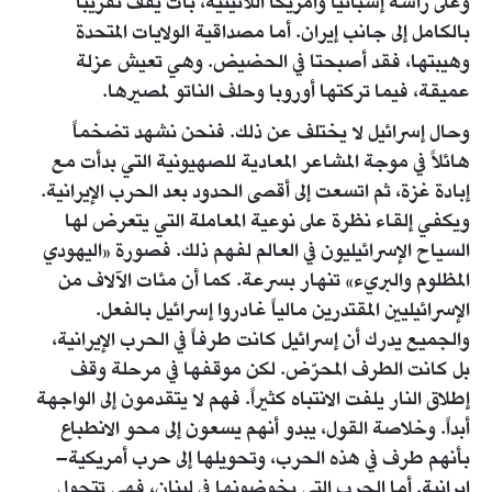
وعلى رأسه إسبانيا وأمريكا اللاتينية، بات يقف تقريباً
بالكامل إلى جانب إيران. أما مصداقية الولايات المتحدة
وهيبتها، فقد أصبحتا في الحضيض. وهي تعيش عزلة
عميقة، فيما تركتها أوروبا وحلف الناتو لمصيرها.
وحال إسرائيل لا يختلف عن ذلك. فنحن نشهد تضخماً
هائلاً في موجة المشاعر المعادية للصهيونية التي بدأت مع
إبادة غزة، ثم اتسعت إلى أقصى الحدود بعد الحرب الإيرانية.
ويكفي إلقاء نظرة على نوعية المعاملة التي يتعرض لها
السياح الإسرائيليون في العالم لفهم ذلك. فصورة «اليهودي
المظلوم والبريء» تنهار بسرعة. كما أن مئات الآلاف من
الإسرائيليين المقتدرين مالياً غادروا إسرائيل بالفعل.
والجميع يدرك أن إسرائيل كانت طرفاً في الحرب الإيرانية،
بل كانت الطرف المحرّض. لكن موقفها في مرحلة وقف
إطلاق النار يلفت الانتباه كثيراً. فهم لا يتقدمون إلى الواجهة
أبداً. وخلاصة القول، يبدو أنهم يسعون إلى محو الانطباع
بأنهم طرف في هذه الحرب، وتحويلها إلى حرب أمريكية–
إيرانية. أما الحرب التي يخوضونها في لبنان، فهي تتحول