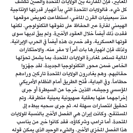
المعايير، فإن المقارنة بين الولايات المتحدة والصين تكشف
كل شيء. فالولايات المتحدة التي بدأ انهيار قدرتها الإنتاجية
منذ سبعينيات القرن الماضي، استطاعت تعويض موقعها
الهيمني لفترة عبر الحفاظ على تفوقها التكنولوجي. لكنها
فقدت ذلك أيضاً خلال العقود الأخيرة. ولم يبقَ لديها سوى
قوتها العسكرية. وقد خسرت هذه أيضاً في الحرب الإيرانية.
ولذلك فإن انهيارها بات أمراً لا مفر منه. والاحتكارات
المالية تستعد لمغادرة الولايات المتحدة، بما يشمل تحوّلها
الخاص ضمن محور التكنولوجيا الجديدة. لقد جهّزوا
حقائبهم. وهم يغادرون الولايات المتحدة تاركين وراءهم
حطاماً. وفي البداية، فُتح الطريق أمام النظام الأمريكي
المؤسسي وجيشه، اللذين خرجا عن السيطرة أو جرى
إخراجهما عنها بعقلية صهيونية يمينية متطرفة. وتم
تحقيق انتصارات سهلة له. ثم جرى سحبه ببطء إلى
المستنقع. وكانت إيران هي الفصل الأخير بالنسبة للولايات
المتحدة. أما ترامب وشركاؤه، فقد كانوا خير من يناسب
هذا الفصل المخزي الأخير. والشيء الوحيد الذي يمكن قوله