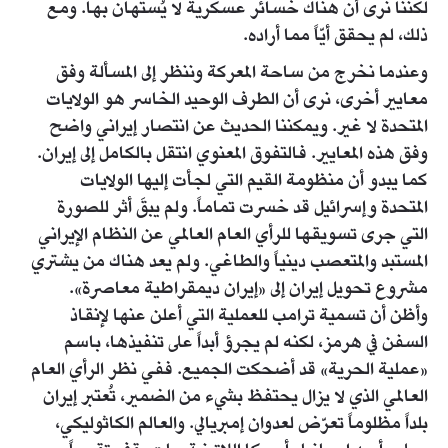
لكننا نرى أن هناك خسائر عسكرية لا يُستهان بها. ومع
ذلك، لم يحقق أيّاً مما أراده.
وعندما نخرج من ساحة المعركة وننظر إلى المسألة وفق
معايير أخرى، نرى أن الطرف الوحيد الخاسر هو الولايات
المتحدة لا غير. ويمكننا الحديث عن انتصار إيراني واضح
وفق هذه المعايير. فالتفوق المعنوي انتقل بالكامل إلى إيران.
كما يبدو أن منظومة القيم التي لجأت إليها الولايات
المتحدة وإسرائيل قد خسرت تماماً. ولم يبقَ أثر للصورة
التي جرى تسويقها للرأي العام العالمي عن النظام الإيراني
المستبد والمتعصب دينياً والطاغي. ولم يعد هناك من يشتري
مشروع تحويل إيران إلى «إيران ديمقراطية معاصرة».
وأظن أن تسمية ترامب للعملية التي أعلن عنها لإنقاذ
السفن في هرمز، لكنه لم يجرؤ أبداً على تنفيذها، باسم
«عملية الحرية» قد أضحكت الجميع. ففي نظر الرأي العام
العالمي الذي لا يزال يحتفظ بشيء من الضمير، تُعتبر إيران
بلداً مظلوماً تعرّض لعدوان إمبريالي. والعالم الكاثوليكي،