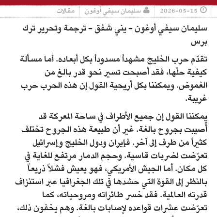
2026-05-15
سليمان سيفي أوغون
مقالات
سليمان سيفي أوغون - يني شفق - ترجمة وتحرير ترك
برس
تقدّم حرب الخليج مشهداً مسدوداً بكل أبعاده. أما مسألة
كيفية حلّها، فقد أصبحت تسير نحو قدر بالغ من
الغموض. ويمكننا بكل أريحية القول إن هذه الحرب حرب
غريبة.
يمكننا القول إن جميع الأطراف في ساحة المعركة قد
أُصيبت بجروح بالغة. غير أن طبيعة هذه الجروح تختلف
كثيراً من طرف إلى آخر. فإيران ودول الخليج وإسرائيل
تعرّضت لضربات قاسية. وحجم الدمار مرتفع للغاية في
كل مكان. أما الجيش الأمريكي، فهو يعيش فشلاً ذريعاً
بالنظر إلى القوة التي حشدها في تلك الجغرافيا عبر استنزاف
قدرته العالمية. فقد خسر طائراته ومروحياته، كما
تعرّضت عشرات قواعده لإصابات بالغة. وهم يخفون ذلك،